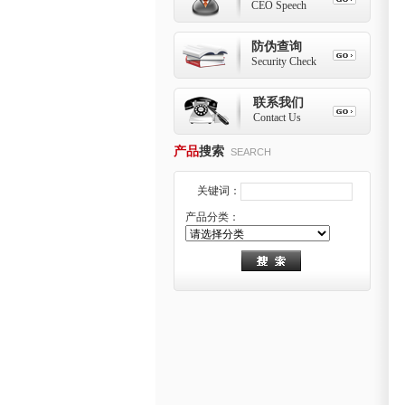
CEO Speech
防伪查询
Security Check
联系我们
Contact Us
产品
搜索
SEARCH
关键词：
产品分类：