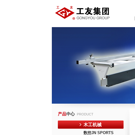
产品
中心
PRODUCT
木工机械
数控JN SPORTS