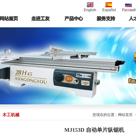
English
Español
Русский
木工机械
您现在的位置：
网站首页
MJ153D 自动单片纵锯机