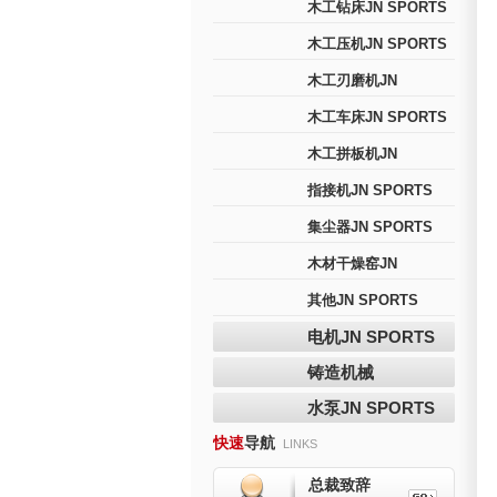
木工钻床JN SPORTS
木工压机JN SPORTS
木工刃磨机JN
SPORTS
木工车床JN SPORTS
木工拼板机JN
SPORTS
指接机JN SPORTS
集尘器JN SPORTS
木材干燥窑JN
SPORTS
其他JN SPORTS
电机JN SPORTS
铸造机械
水泵JN SPORTS
快速
导航
LINKS
总裁致辞