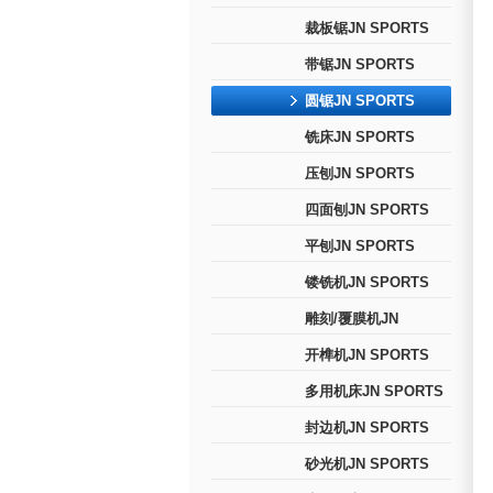
裁板锯JN SPORTS
带锯JN SPORTS
圆锯JN SPORTS
铣床JN SPORTS
压刨JN SPORTS
四面刨JN SPORTS
平刨JN SPORTS
镂铣机JN SPORTS
雕刻/覆膜机JN
SPORTS
开榫机JN SPORTS
多用机床JN SPORTS
封边机JN SPORTS
砂光机JN SPORTS